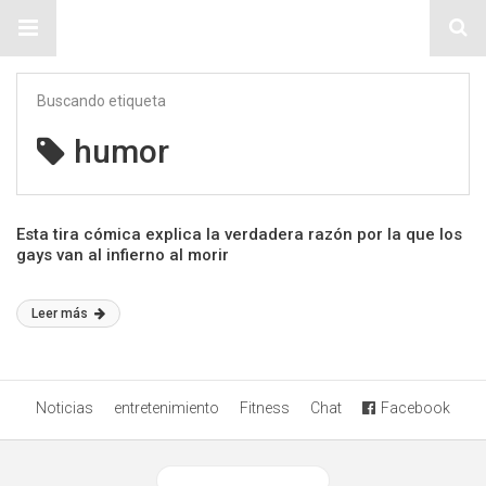
Sitio Chueca LGBT
Buscando etiqueta
humor
Esta tira cómica explica la verdadera razón por la que los
gays van al infierno al morir
Leer más
Noticias
entretenimiento
Fitness
Chat
Facebook
Ver versión desktop