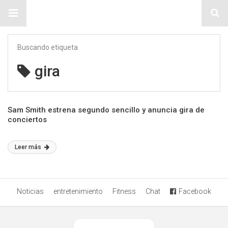
Sitio Chueca LGBT
Buscando etiqueta
gira
Sam Smith estrena segundo sencillo y anuncia gira de
conciertos
Leer más
Noticias
entretenimiento
Fitness
Chat
Facebook
Ver versión desktop