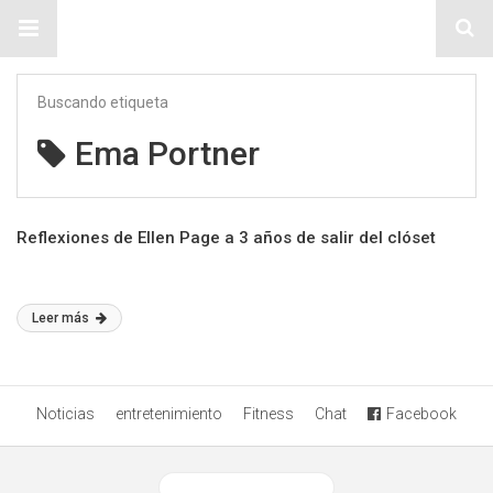
Sitio Chueca LGBT
Buscando etiqueta
Ema Portner
Reflexiones de Ellen Page a 3 años de salir del clóset
Leer más
Noticias
entretenimiento
Fitness
Chat
Facebook
Ver versión desktop