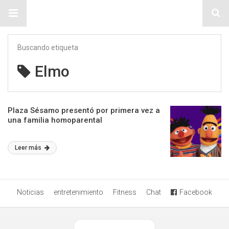
Sitio Chueca LGBT
Buscando etiqueta
Elmo
Plaza Sésamo presentó por primera vez a
una familia homoparental
Leer más
Noticias
entretenimiento
Fitness
Chat
Facebook
Ver versión desktop