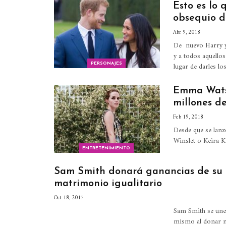
Esto es lo
obsequio d
Abr 9, 2018
De nuevo Harry y 
y a todos aquello
lugar de darles l
PERSONAJES
Emma Watso
millones de
Feb 19, 2018
Desde que se la
Winslet o Keira K
ENTRETENIMIENTO
Sam Smith donará ganancias de su c
matrimonio igualitario
Oct 18, 2017
Sam Smith se une 
mismo al donar mil