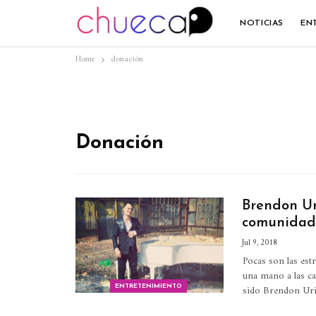
NOTICIAS
EN
Home
donación
Donación
Brendon Ur
comunidad
Jul 9, 2018
Pocas son las est
una mano a las ca
sido Brendon Urie
ENTRETENIMIENTO