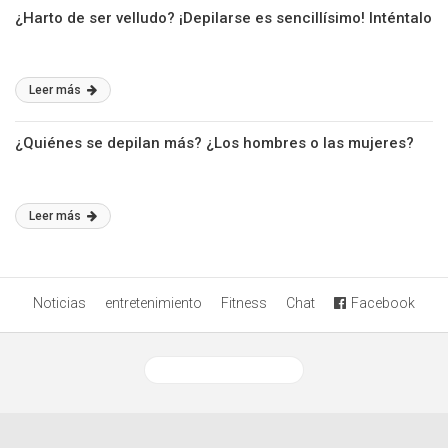
¿Harto de ser velludo? ¡Depilarse es sencillísimo! Inténtalo
Leer más
¿Quiénes se depilan más? ¿Los hombres o las mujeres?
Leer más
Noticias
entretenimiento
Fitness
Chat
Facebook
Ver versión desktop