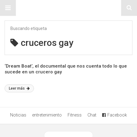
Sitio Chueca LGBT
Buscando etiqueta
cruceros gay
‘Dream Boat’, el documental que nos cuenta todo lo que
sucede en un crucero gay
Leer más
Noticias
entretenimiento
Fitness
Chat
Facebook
Ver versión desktop