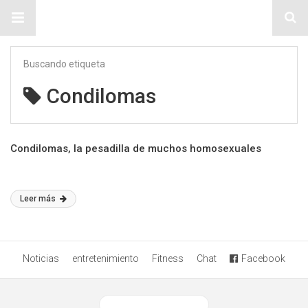
Sitio Chueca LGBT
Buscando etiqueta
Condilomas
Condilomas, la pesadilla de muchos homosexuales
Leer más
Noticias
entretenimiento
Fitness
Chat
Facebook
Ver versión desktop