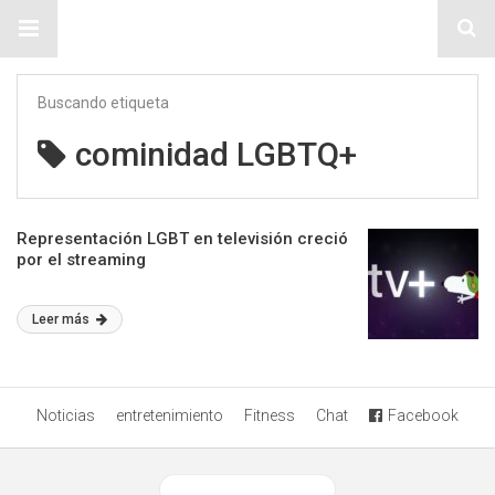
Sitio Chueca LGBT
Buscando etiqueta
cominidad LGBTQ+
Representación LGBT en televisión creció
por el streaming
Leer más
Noticias
entretenimiento
Fitness
Chat
Facebook
Ver versión desktop