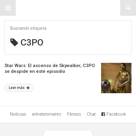
Sitio Chueca LGBT
Buscando etiqueta
C3PO
Star Wars: El ascenso de Skywalker, C3PO
se despide en este episodio
Leer más
Noticias
entretenimiento
Fitness
Chat
Facebook
Ver versión desktop