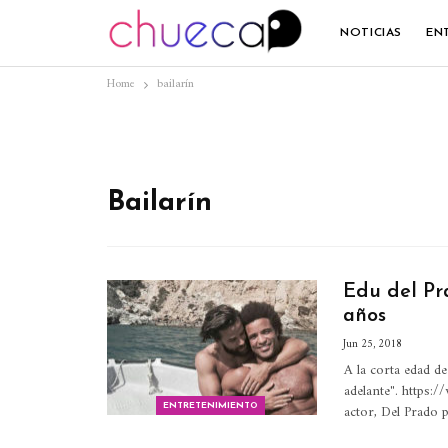
NOTICIAS
EN
Home
bailarín
Bailarín
Edu del Pr
años
Jun 25, 2018
A la corta edad d
adelante". https
actor, Del Prado
ENTRETENIMIENTO