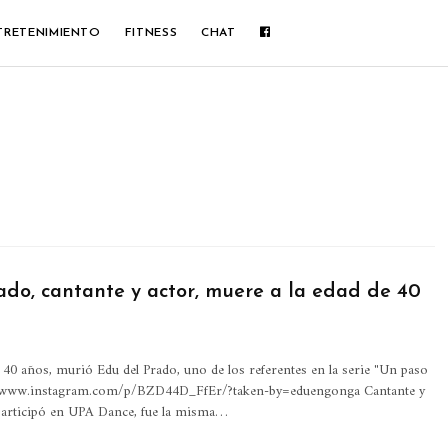
TRETENIMIENTO
FITNESS
CHAT
ado, cantante y actor, muere a la edad de 40
e 40 años, murió Edu del Prado, uno de los referentes en la serie "Un paso
://www.instagram.com/p/BZD44D_FfEr/?taken-by=eduengonga Cantante y
 participó en UPA Dance, fue la misma…