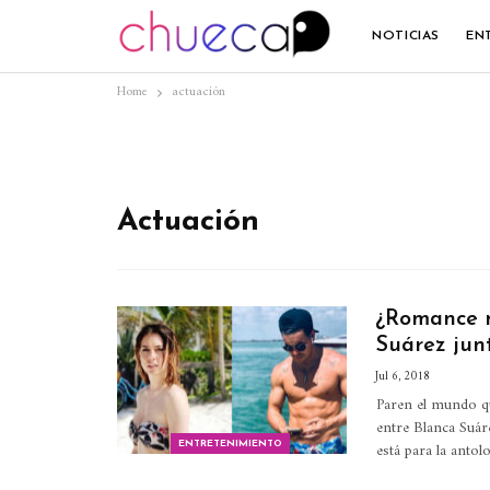
NOTICIAS
EN
Home
actuación
Actuación
¿Romance m
Suárez jun
Jul 6, 2018
Paren el mundo qu
entre Blanca Suár
está para la anto
ENTRETENIMIENTO