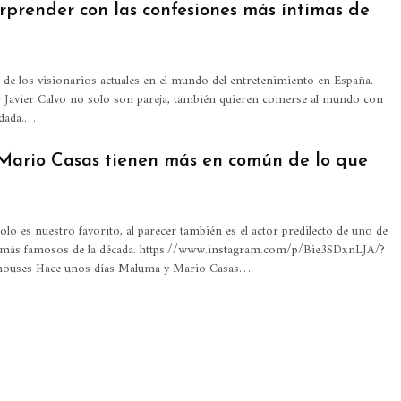
orprender con las confesiones más íntimas de
 de los visionarios actuales en el mundo del entretenimiento en España.
 Javier Calvo no solo son pareja, también quieren comerse al mundo con
adada.…
ario Casas tienen más en común de lo que
lo es nuestro favorito, al parecer también es el actor predilecto de uno de
 más famosos de la década. https://www.instagram.com/p/Bie3SDxnLJA/?
houses Hace unos días Maluma y Mario Casas…