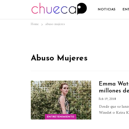
NOTICIAS
EN
Home
abuso mujeres
Abuso Mujeres
Emma Watso
millones de
Feb 19, 2018
Desde que se la
Winslet o Keira K
ENTRETENIMIENTO