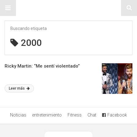
Sitio Chueca LGBT
Buscando etiqueta
2000
Ricky Martin: “Me sentí violentado”
Leer más
Noticias
entretenimiento
Fitness
Chat
Facebook
Ver versión desktop