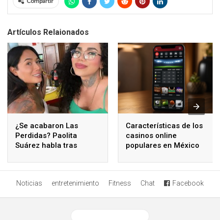
Compartir
Artículos Relaionados
¿Se acabaron Las
Características de los
Perdidas? Paolita
casinos online
Suárez habla tras
populares en México
polémicos comentarios
de Karina Torres
Noticias
entretenimiento
Fitness
Chat
Facebook
Ver versión desktop