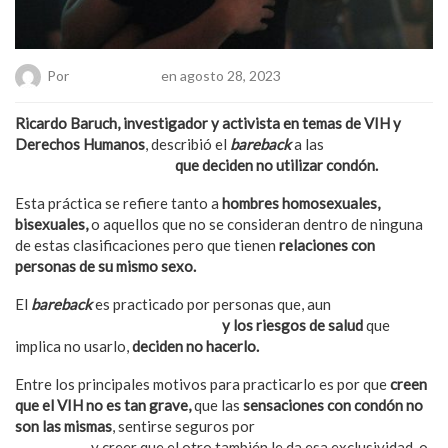
Por
Chueca Team
en agosto 28, 2023
Ricardo Baruch, investigador y activista en temas de VIH y
Derechos Humanos
, describió el
bareback
a las
relaciones
sexuales entre hombres
que deciden no utilizar condón.
Esta práctica se refiere tanto a
hombres homosexuales,
bisexuales,
o aquellos que no se consideran dentro de ninguna
de estas clasificaciones pero que tienen
relaciones con
personas de su mismo sexo.
El
bareback
es practicado por personas que, aun
sabiendo la
importancia del uso del condón
y los riesgos de salud
que
implica no usarlo,
deciden no hacerlo.
Entre los principales motivos para practicarlo es por que
creen
que el VIH no es tan grave,
que las
sensaciones con condón no
son las mismas
, sentirse seguros por
tener relaciones con una
sola pareja
y creer que el otro también le da esa exclusividad, o