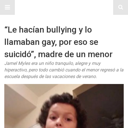
Sitio Chueca LGBT
“Le hacían bullying y lo
llamaban gay, por eso se
suicidó”, madre de un menor
Jamel Myles era un niño tranquilo, alegre y muy
hiperactivo, pero todo cambió cuando el menor regresó a la
escuela después de las vacaciones de verano.