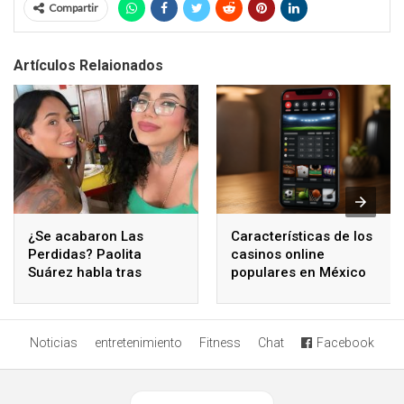
Compartir
Artículos Relaionados
¿Se acabaron Las
Características de los
Perdidas? Paolita
casinos online
Suárez habla tras
populares en México
polémicos comentarios
de Karina Torres
Noticias
entretenimiento
Fitness
Chat
Facebook
Ver versión desktop