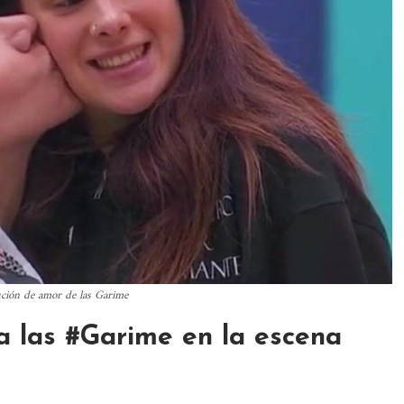
ución de amor de las Garime
 a las #Garime en la escena