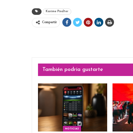
Karime Pindter
Compartir
También podría gustarte
NOTICIAS