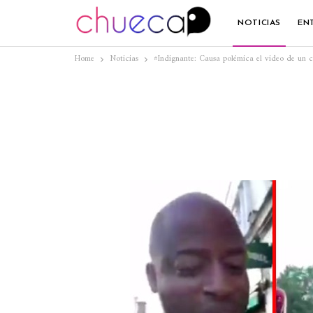
NOTICIAS
EN
Home
Noticias
#Indignante: Causa polémica el video de un 