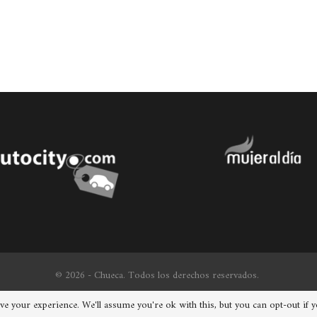
© 2026 - Chueca. Todos los derechos reservados.
e your experience. We'll assume you're ok with this, but you can opt-out if 