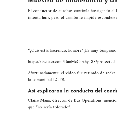
Muestra de intolerancia y d
El conductor de autobús continúa hostigando al 
intenta huir, pero el camión le impide esconders
“¿Qué estás haciendo, hombre? ¡Es muy temprano p
https://twitter.com/DanMcCarthy_88?protected_
Afortunadamente, el video fue retirado de redes s
la comunidad LGTB.
Así explicaron la conducta del con
Claire Mann, director de Bus Operations, menci
que “no sería tolerado”.