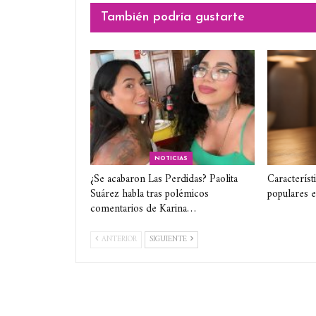
También podría gustarte
NOTICIAS
¿Se acabaron Las Perdidas? Paolita
Característ
Suárez habla tras polémicos
populares 
comentarios de Karina…
ANTERIOR
SIGUIENTE