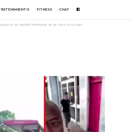
TRETENIMIENTO
FITNESS
CHAT
conductor de autobús burlándose de un chico en tacones