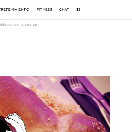
TRETENIMIENTO
FITNESS
CHAT
mida chatarra te hace gay