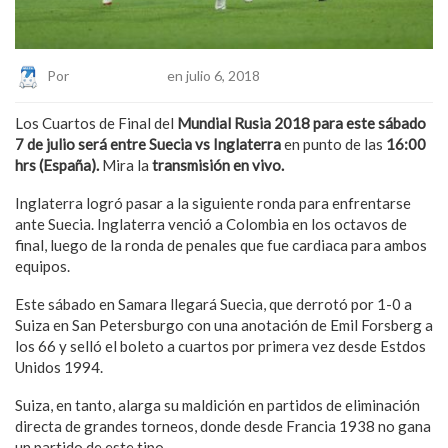
Por
Eduardo Lopez
en julio 6, 2018
Los Cuartos de Final del
Mundial Rusia 2018 para este
sábado
7 de julio será entre
Suecia vs Inglaterra
en punto de las
16
:00
hrs (España).
Mira la
transmisión en vivo.
Inglaterra
logró pasar a la siguiente ronda para enfrentarse
ante Suecia. Inglaterra venció a Colombia en los octavos de
final, luego de la ronda de penales que fue cardiaca para ambos
equipos.
Este sábado en Samara llegará Suecia, que derrotó por 1-0 a
Suiza en San Petersburgo con una anotación de Emil Forsberg a
los 66 y selló el boleto a cuartos por primera vez desde Estdos
Unidos 1994.
Suiza, en tanto, alarga su maldición en partidos de eliminación
directa de grandes torneos, donde desde Francia 1938 no gana
un partido de este tipo.