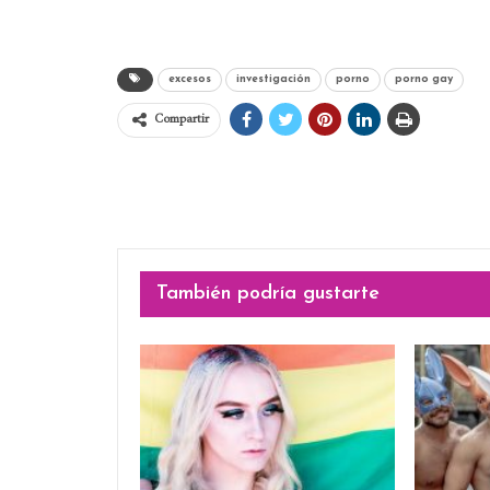
excesos
investigación
porno
porno gay
Compartir
También podría gustarte