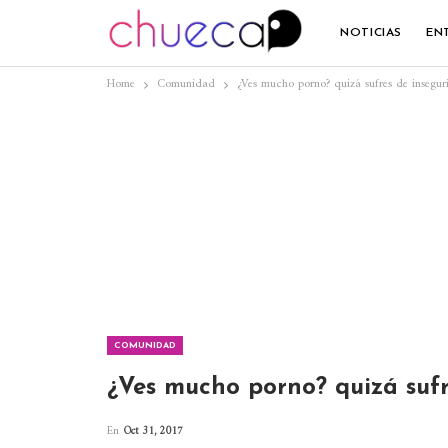
NOTICIAS
EN
Home
Comunidad
¿Ves mucho porno? quizá sufres de insegur
COMUNIDAD
¿Ves mucho porno? quizá sufr
En
Oct 31, 2017