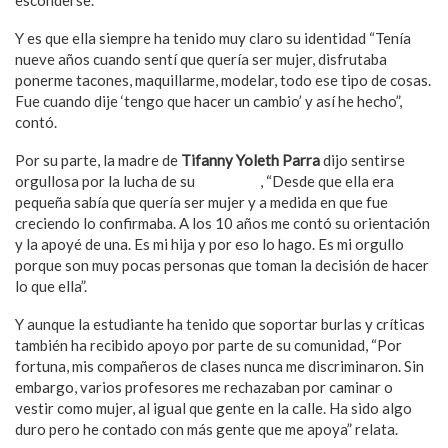
esconderse.
Y es que ella siempre ha tenido muy claro su identidad “Tenía
nueve años cuando sentí que quería ser mujer, disfrutaba
ponerme tacones, maquillarme, modelar, todo ese tipo de cosas.
Fue cuando dije ‘tengo que hacer un cambio’ y así he hecho”,
contó.
Por su parte, la madre de
Tifanny Yoleth Parra
dijo sentirse
orgullosa por la lucha de su
hija trans
, “Desde que ella era
pequeña sabía que quería ser mujer y a medida en que fue
creciendo lo confirmaba. A los 10 años me contó su orientación
y la apoyé de una. Es mi hija y por eso lo hago. Es mi orgullo
porque son muy pocas personas que toman la decisión de hacer
lo que ella”.
Y aunque la estudiante ha tenido que soportar burlas y críticas
también ha recibido apoyo por parte de su comunidad, “Por
fortuna, mis compañeros de clases nunca me discriminaron. Sin
embargo, varios profesores me rechazaban por caminar o
vestir como mujer, al igual que gente en la calle. Ha sido algo
duro pero he contado con más gente que me apoya” relata.