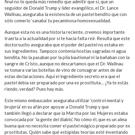
final no te queda más remedio que admitir que sí, que un
seguidor de Donald Trump y líder evangélico, el Dr. Lance
Wallnau, aseguraba la existencia de un pastel bendito que con
sólo comerlo ‘sanaba’ tu pecaminosa homosexualidad.
Aunque esta no es una historia reciente, creemos importante
traerla a la actualidad por si te hacía falta reír. Resulta que este
doctorsucho aseguraba que el poder del pastel no estaba en
sus ingredientes. Tampoco contenía hostias sagradas ni agua
bendita. No la pasaban por la pila bautismal ni la bañaban con la
sangre de Cristo, aunque no descartamos que el Dr. Wallnau
se tomara varias botellas de vino de consagrar antes de dar
estas declaraciones. Aquí el ingrediente secreto era que el
pastel debía ser preparado por una ex prostituta… ¿Ya te estás
riendo, verdad? Pues hay más.
Este mismo embaucador aseguraba utilizar ‘control mental y
brujería’ en su afán por apoyar a Donald Trump y que
también llegó a declarar que la Marcha por las Mujeres estaba
convocada por ‘la gente del diablo’. No cómo él, que es un alma
buena que no necesita comer el pastel mágico preparado por ex
prostitutas. Quién sabe qué estúpidas teorías esté inventando