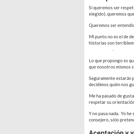
Si queremos ser respet
elegido), queremos que
Queremos ser entendido
Mi punto no es el de d
historias son terrible
homosexual
.
Lo que propongo es que
que nosotros mismos 
Seguramente estarán pe
decidimos quién nos gu
Me ha pasado de gustar
respetar su orientación
Y no pasa nada. Yo he 
consejero, sólo preten
Aceptaci
ón y v