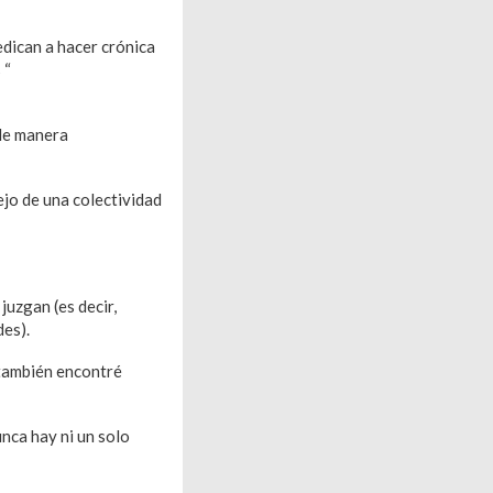
edican a hacer crónica
 “
amigados con la
 de manera
ejo de una colectividad
juzgan (es decir,
es).
 también encontré
unca hay ni un solo