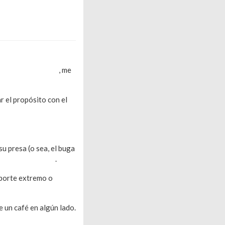
ando por Internet
, me
ar el propósito con el
su presa (o sea, el buga
ote en evidencia
.
deporte extremo o
jugar
 un café en algún lado.