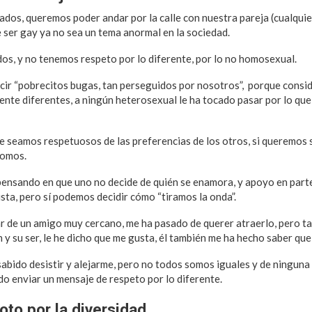
ados, queremos poder andar por la calle con nuestra pareja (cualqu
 ser gay ya no sea un tema anormal en la sociedad.
s, y no tenemos respeto por lo diferente, por lo no homosexual.
ecir “pobrecitos bugas, tan perseguidos por nosotros”, porque consi
mente diferentes, a ningún heterosexual le ha tocado pasar por lo que
 seamos respetuosos de las preferencias de los otros, si queremos 
somos.
nsando en que uno no decide de quién se enamora, y apoyo en parte
sta, pero sí podemos decidir cómo “tiramos la onda”.
 de un amigo muy cercano, me ha pasado de querer atraerlo, pero t
 y su ser, le he dicho que me gusta, él también me ha hecho saber que 
sabido desistir y alejarme, pero no todos somos iguales y de ninguna
do enviar un mensaje de respeto por lo diferente.
oto por la diversidad