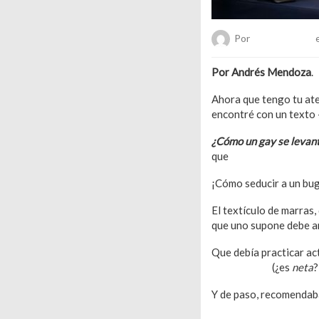
Por
Chueca Team
e
Por Andrés Mendoza
.
Ahora que tengo tu ate
encontré con un texto
¿Cómo un gay se levant
que
mucha gente sueñ
¡Cómo seducir a un buga
El textículo de marras,
que uno supone debe a
Que debía practicar ac
videojuegos
(¿es
neta
?
Y de paso, recomendaba