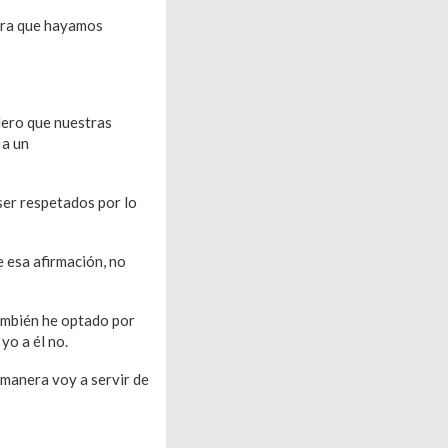
iera que hayamos
dero que nuestras
 a un
joven
ser respetados por lo
 esa afirmación, no
ambién he optado por
yo a él no.
 manera voy a servir de