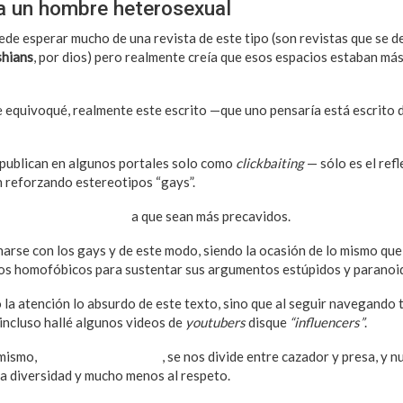
a un hombre heterosexual
ede esperar mucho de una revista de este tipo (son revistas que se d
hians
, por dios) pero realmente creía que esos espacios estaban más
 equivoqué, realmente este escrito —que uno pensaría está escrito
 publican en algunos portales solo como
clickbaiting
— sólo es el refl
 reforzando estereotipos “gays”.
 a los heterosexuales
a que sean más precavidos.
arse con los gays y de este modo, siendo la ocasión de lo mismo que 
los homofóbicos para sustentar sus argumentos estúpidos y paranoid
la atención lo absurdo de este texto, sino que al seguir navegando
 incluso hallé algunos videos de
youtubers
disque
“influencers”
.
 mismo,
se colocan etiquetas
, se nos divide entre cazador y presa, y n
la diversidad y mucho menos al respeto.