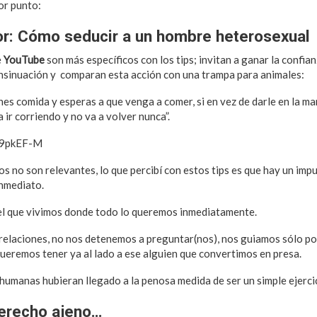
or punto:
or: Cómo seducir a un hombre heterosexual
e
YouTube
son más específicos con los tips; invitan a ganar la confia
a insinuación y comparan esta acción con una trampa para animales:
ones comida y esperas a que venga a comer, si en vez de darle en la mano
a ir corriendo y no va a volver nunca”.
-9pkEF-M
s no son relevantes, lo que percibí con estos tips es que hay un impu
inmediato.
el que vivimos donde todo lo queremos inmediatamente.
 relaciones, no nos detenemos a preguntar(nos), nos guiamos sólo po
queremos tener ya al lado a ese alguien que convertimos en presa.
humanas hubieran llegado a la penosa medida de ser un simple ejercic
derecho ajeno…