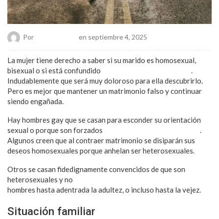
Por
Chueca Team
en septiembre 4, 2025
La mujer tiene derecho a saber si su marido es homosexual,
bisexual o si está confundido
sobre su orientación sexual
.
Indudablemente que será muy doloroso para ella descubrirlo.
Pero es mejor que mantener un matrimonio falso y continuar
siendo engañada.
Hay hombres gay que se casan para esconder su orientación
sexual o porque son forzados
por sus padres y comunidades
.
Algunos creen que al contraer matrimonio se disiparán sus
deseos homosexuales porque anhelan ser heterosexuales.
Otros se casan fidedignamente convencidos de que son
heterosexuales y no
descubren su atracción hacia otros
hombres hasta adentrada la adultez, o incluso hasta la vejez.
Situación familiar