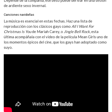
Depende de la compañía, ese beso puede derivar en una sesión
de ardiente sexo invernal.
Canciones navideñas
La música es esencial en estas fechas. Haz una lista de
reproducción con los clásicos gays como
All I Want For
Christmas Is You
de Mariah Carey, o
Jingle Bell Rock
, esta
última acompáñala con el video de la película Mean Girls uno de
los momentos épicos del cine, que los gays han adoptado como
suyo.