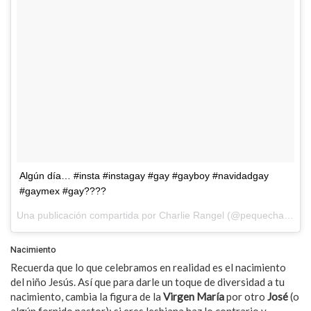
Algún día… #insta #instagay #gay #gayboy #navidadgay
#gaymex #gay????
Una publicación compartida por Charlie Rangel (@pequecharlie) el
Nacimiento
Recuerda que lo que celebramos en realidad es el nacimiento
del niño Jesús. Así que para darle un toque de diversidad a tu
nacimiento, cambia la figura de la
Virgen María
por otro
José
(o