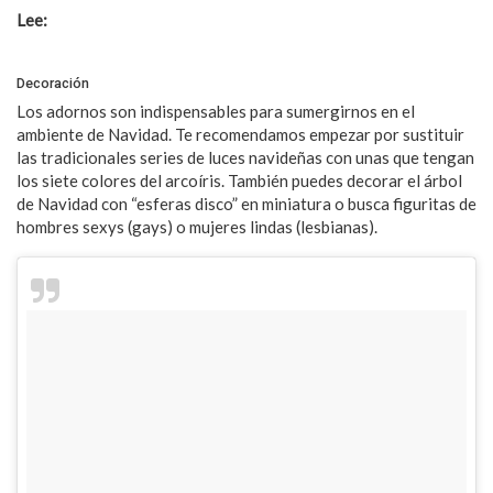
Lee:
5 canciones de Kylie Minogue para celebrar el matrimonio
gay en Australia
Decoración
Los adornos son indispensables para sumergirnos en el
ambiente de Navidad. Te recomendamos empezar por sustituir
las tradicionales series de luces navideñas con unas que tengan
los siete colores del arcoíris. También puedes decorar el árbol
de Navidad con “esferas disco” en miniatura o busca figuritas de
hombres sexys (gays) o mujeres lindas (lesbianas).