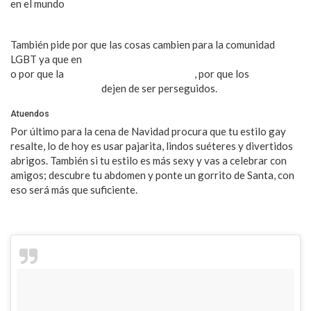
en el mundo
como la próxima legalización del matrimonio
igualitario en Australia.
También pide por que las cosas cambien para la comunidad
LGBT ya que en
72 países aún criminalizan la diversidad sexual
o por que la
homofobia en Rusia termine
, por que los
gays y
lesbianas africanos
dejen de ser perseguidos.
Atuendos
Por último para la cena de Navidad procura que tu estilo gay
resalte, lo de hoy es usar pajarita, lindos suéteres y divertidos
abrigos. También si tu estilo es más sexy y vas a celebrar con
amigos; descubre tu abdomen y ponte un gorrito de Santa, con
eso será más que suficiente.