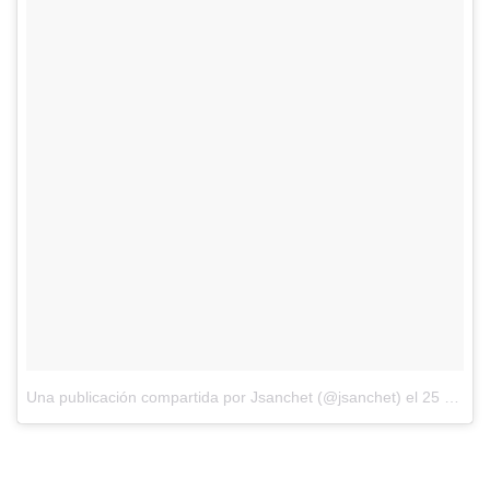
Una publicación compartida por Jsanchet (@jsanchet)
el
25 de Dic de 2016 a la(s) 7:33 PST