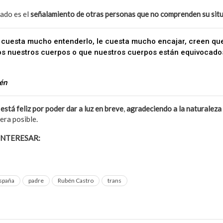
ado es el
señalamiento de otras personas que no comprenden su sit
e cuesta mucho entenderlo, le cuesta mucho encajar, creen qu
os nuestros cuerpos o que nuestros cuerpos están equivocad
én
n
está feliz por poder dar a luz en breve
,
agradeciendo a la naturaleza y
era posible.
INTERESAR:
Mujer travesti adoptó a dos chicas trans en Brasil
spaña
padre
Rubén Castro
trans