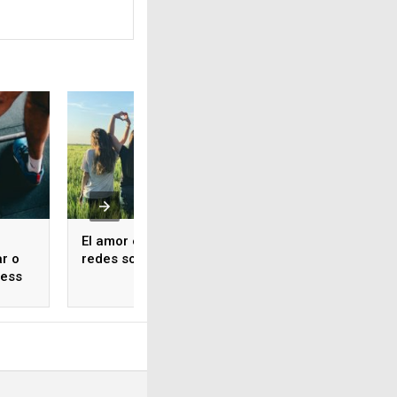
El amor en tiempos de
Cómo usar mocas
ar o
redes sociales y AI
mujer en diferent
ness
estilos y momento