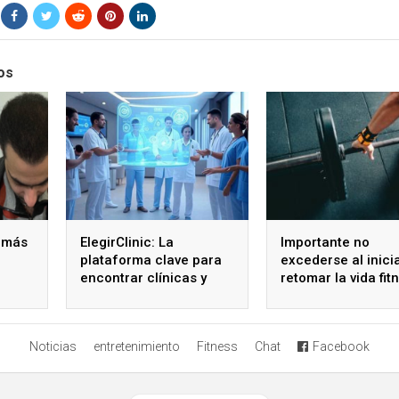
os
 más
ElegirClinic: La
Importante no
plataforma clave para
excederse al inici
encontrar clínicas y
retomar la vida fit
especialistas de
confianza
Noticias
entretenimiento
Fitness
Chat
Facebook