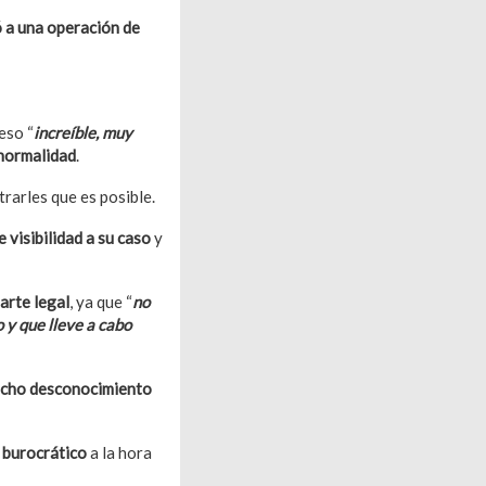
 a una operación de
uay
eso “
increíble, muy
 normalidad
.
rarles que es posible.
e visibilidad a su caso
y
parte legal
, ya que “
no
 y que lleve a cabo
cho desconocimiento
a burocrático
a la hora