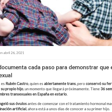
n abril 26, 2021
documenta cada paso para demonstrar que e
exual
n es
Rubén Castro
, quien es
abiertamente trans
, pero
conservó su fer
 su propio hijo
, un momento que llegará próximamente. Tiene
36 sem
mbres transexuales en España en estarlo
.
ngeló sus óvulos
antes de comenzar con el tratamiento hormonal mas
ación artificial
, ahora está a unos días de conocer a su primer hijo.