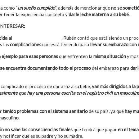
ia como “
un sueño cumplido
“, además de mencionar que
no se sometió
r tener la experiencia completa y
darle leche materna a su bebé
.
INTERESAR:
Personas Trans recibirán pensión reparatoria en Urug
cida al
medio local Viva la Vida
, Rubén contó que está siendo un proc
s las
complicaciones
que está teniendo para
llevar su embarazo con
n ejemplo para esas personas
que enfrenten la
misma situación
y most
se encuentra documentando todo el proceso
del embarazo para
darl
 complicado el proceso de dar a luz a su bebé,
van más dirigidos a la 
almente que hay una persona escrita en el registro civil en masculino
er
tenido problemas con el sistema sanitario
de su país, ya que
hay mu
masculino
.
ún no sabe las consecuencias finales
que tendrá que pagar
en el tem
 y notificar que es su padre y no su madre.