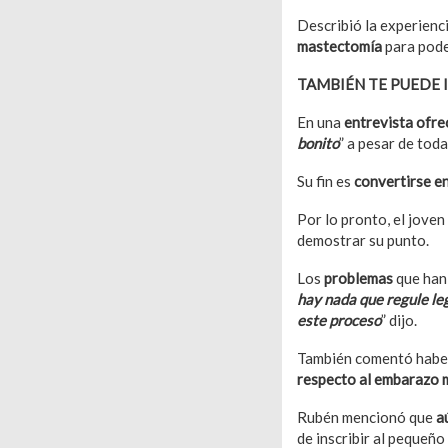
Describió la experienc
mastectomía
para pode
TAMBIÉN TE PUEDE 
En una
entrevista ofre
bonito
” a pesar de toda
Su fin es
convertirse e
Por lo pronto, el joven
demostrar su punto.
Los
problemas
que han
hay nada que regule leg
este proceso
” dijo.
También comentó hab
respecto al embarazo 
Rubén mencionó que
a
de inscribir al pequeño