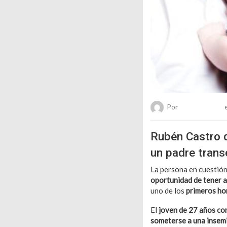
Por
Chueca Team
e
Rubén Castro 
un padre trans
La persona en cuestió
oportunidad de tener a
uno de los
primeros ho
El
joven de 27 años co
someterse a una insemin