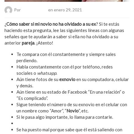
Por
Chueca Team
en enero 29, 2021
¿
Cómo saber si mi novio no ha olvidado a su ex
? Si te estás
haciendo esta pregunta, lee las siguientes líneas con algunas
señales que te ayudarán a saber si ella no ha olvidado a su
anterior
pareja
. ¡Atento!
Te compara con él constantemente y siempre sales
perdiendo.
Habla constantemente con él por teléfono, redes
sociales o
whatsapp
.
Aún tiene fotos de su
exnovio
en su computadora, celular
y demás.
Aún tiene en su estado de Facebook “En una relación” o
“Es complicado”.
Sigue teniendo el número de su exnovio en el celular con
un nombre como “Amor”, “
Novio
”, etc.
Si le pasa algo importante, lo llama para contarle.
No deja de quejarse de él.
Se ha puesto mal porque sabe que él está saliendo con