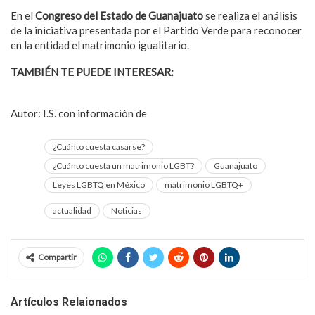
En el
Congreso del Estado de Guanajuato
se realiza el análisis
de la iniciativa presentada por el Partido Verde para reconocer
en la entidad el matrimonio igualitario.
TAMBIÉN TE PUEDE INTERESAR:
Argentina tendrá el
Mundial de Fútbol LGBT en el 2024
Autor: I.S. con información de
Grupo Milenio
¿Cuánto cuesta casarse?
¿Cuánto cuesta un matrimonio LGBT?
Guanajuato
Leyes LGBTQ en México
matrimonio LGBTQ+
actualidad
Noticias
Compartir
Artículos Relaionados