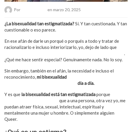
Por
Chueca Team
en marzo 20, 2025
¿La bisexualidad tan estigmatizada?
Sí. Y tan cuestionada. Y tan
cuestionable o eso parece.
En ese afán de darle un porqué o porqués a todo y tratar de
racionalizarlo e incluso interiorizarlo, yo, dejo de lado que
solo
soy un ser humano en una jungla de 8 mil millones de personas
.
¿Qué me hace sentir especial? Genuinamente nada. No lo soy.
Sin embargo, también en el afán, la necesidad e incluso el
reconocimiento,
mi bisexualidad
es uno de los
cuestionamientos que me acompañan
día a día.
Y es que
la bisexualidad está tan estigmatizada
porque
parece
imposible, increíble de creer
que a una persona, otra vez yo, me
puedan atraer física, sexual, intelectual, espiritual y
mentalmente una mujer u hombre. O simplemente alguien
Queer.
¿Qué es un estigma?