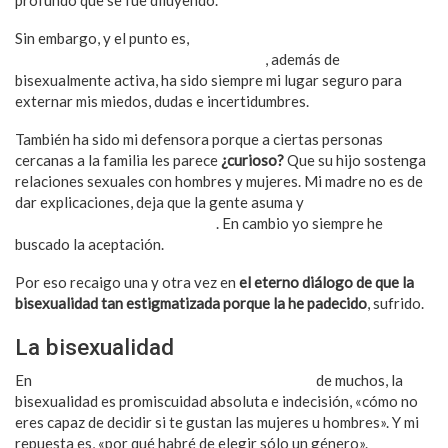
Sin embargo, y el punto es,
mi madre al ser una mujer primero
que nada inteligentísima y respetuosa
, además de
bisexualmente activa, ha sido siempre mi lugar seguro para
externar mis miedos, dudas e incertidumbres.
También ha sido mi defensora porque a ciertas personas
cercanas a la familia les parece
¿curioso?
Que su hijo sostenga
relaciones sexuales con hombres y mujeres. Mi madre no es de
dar explicaciones, deja que la gente asuma y
se haga trizas con
sus pensamientos e ideologías
. En cambio yo siempre he
buscado la aceptación.
Por eso recaigo una y otra vez en
el eterno diálogo de que la
bisexualidad tan estigmatizada porque la he padecido
, sufrido.
La bisexualidad
En
esa constante y visceral manera de pensar
de muchos, la
bisexualidad es promiscuidad absoluta e indecisión, «cómo no
eres capaz de decidir si te gustan las mujeres u hombres». Y mi
repuesta es, «por qué habré de elegir sólo un género».