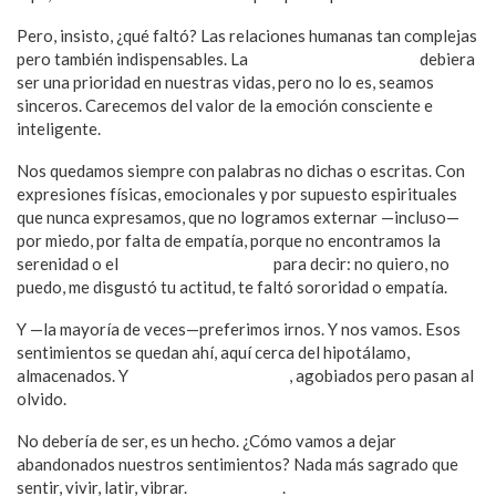
Pero, insisto, ¿qué faltó? Las relaciones humanas tan complejas
pero también indispensables. La
inteligencia emocional
debiera
ser una prioridad en nuestras vidas, pero no lo es, seamos
sinceros. Carecemos del valor de la emoción consciente e
inteligente.
Nos quedamos siempre con palabras no dichas o escritas. Con
expresiones físicas, emocionales y por supuesto espirituales
que nunca expresamos, que no logramos externar —incluso—
por miedo, por falta de empatía, porque no encontramos la
serenidad o el
momento de quietud
para decir: no quiero, no
puedo, me disgustó tu actitud, te faltó sororidad o empatía.
Y —la mayoría de veces—preferimos irnos. Y nos vamos. Esos
sentimientos se quedan ahí, aquí cerca del hipotálamo,
almacenados. Y
se quedan abrumados
, agobiados pero pasan al
olvido.
No debería de ser, es un hecho. ¿Cómo vamos a dejar
abandonados nuestros sentimientos? Nada más sagrado que
sentir, vivir, latir, vibrar.
Amor propio
.