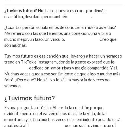
¿Tuvimos futuro? No.
La respuesta es cruel, por demás
dramática, desolada pero también
muy realista
.
¿Cuántas personas habremos de conocer en nuestras vidas?
Me refiero con las que tenemos una conexión, una vibra o
mucho mejor, un lazo. Un vínculo.
¿Quizá unas cien?
Creo que
son muchas.
Tuvimos futuro es esa canción que llevaron a hacer un hermoso
trend en TikTok e Instagram, donde la gente expresó que le
faltó tiempo
, dedicación, amor, risas y magia compartida. Y sí.
Muchas veces queda ese sentimiento de que algo o mucho más
faltó. ¿Pero qué? No sé. No lo sé. La mayoría de veces no
sabemos.
¿Tuvimos futuro?
Es una pregunta retórica. Absurda la cuestión porque
evidentemente en el vaivén de los días, de la vida, de la
monotonía y rutina muchas veces ese sentimiento pesado está
aquí, está allí
latiendo incesante
porque sí: ¡Tuvimos futuro!