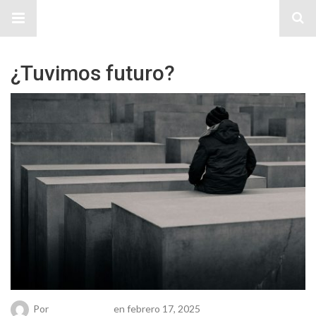
Sitio Chueca LGBT
¿Tuvimos futuro?
Por
Chueca Team
en febrero 17, 2025