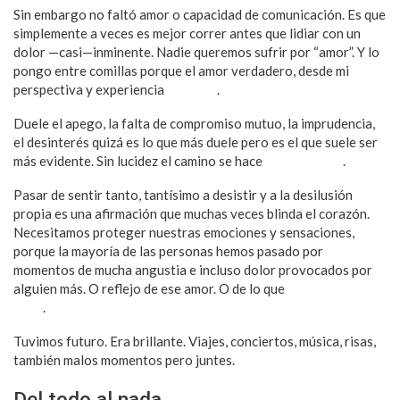
Sin embargo no faltó amor o capacidad de comunicación. Es que
simplemente a veces es mejor correr antes que lidiar con un
dolor —casi—inminente. Nadie queremos sufrir por “amor”. Y lo
pongo entre comillas porque el amor verdadero, desde mi
perspectiva y experiencia
no duele
.
Duele el apego, la falta de compromiso mutuo, la imprudencia,
el desinterés quizá es lo que más duele pero es el que suele ser
más evidente. Sin lucidez el camino se hace
cuesta arriba
.
Pasar de sentir tanto, tantísimo a desistir y a la desilusión
propia es una afirmación que muchas veces blinda el corazón.
Necesitamos proteger nuestras emociones y sensaciones,
porque la mayoría de las personas hemos pasado por
momentos de mucha angustia e incluso dolor provocados por
alguien más. O reflejo de ese amor. O de lo que
creí que era
amor
.
Tuvimos futuro. Era brillante. Viajes, conciertos, música, risas,
también malos momentos pero juntes.
Del todo al nada