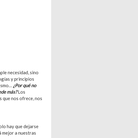
ple necesidad, sino
gías y principios
rgasmo…
¿Por qué no
uede más?
Los
s que nos ofrece, nos
olo hay que dejarse
á mejor a nuestras