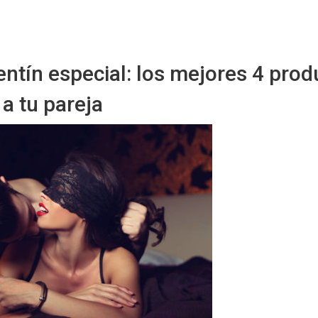
Sitio Chueca LGBT
ntín especial: los mejores 4 prod
a tu pareja