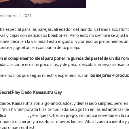
n febrero 2, 2021
cha especial para las parejas, alrededor del mundo. Estamos acostum
joyas y cajas con deliciosos bombones. Pero esto no siempre se ajusta
uele decir, en la variedad está el gusto, y por eso os proponemos un
cante y juguetón, en compañía de tu pareja.
n el complemento ideal para poner la guinda del pastel de un día rom
udará a conoceros un poco más, y de paso, descubrir nuevas sensacio
onemos los que según nuestra experiencia, son
los mejores 4 produc
 SecretPlay Dado Kamasutra Gay
dados Kamasutra son algo anticuados, y demasiado simples, pero en 
n ‘must’ y temporada tras temporada, se agotan en las estanterías de 
dica
NaturLove
. ¿Por qué? Ofrecen juego, introduce novedad en la rut
 nuestro cuerpo y a explorar nuevos límites. Abrid vuestra mente y
eguro que repites!!