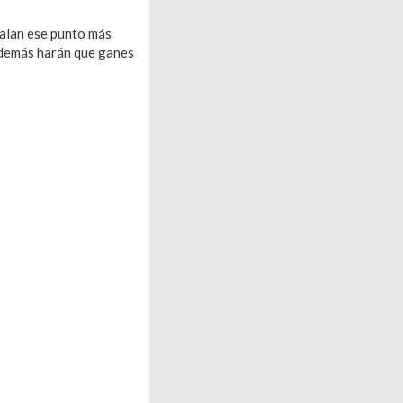
galan ese punto más
 además harán que ganes