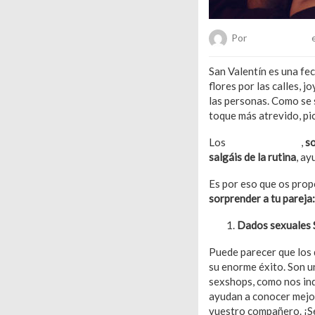
Por
Chueca Team
e
San Valentín es una fe
flores por las calles, 
las personas. Como se s
toque más atrevido, pi
Los
juegos eróticos
,
so
salgáis de la rutina
, ay
Es por eso que os prop
sorprender a tu pareja:
Dados sexuales
Puede parecer que los 
su enorme éxito. Son u
sexshops, como nos in
ayudan a conocer mejor
vuestro compañero. ¡S