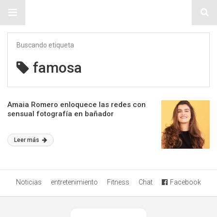
Sitio Chueca LGBT
Buscando etiqueta
famosa
Amaia Romero enloquece las redes con
sensual fotografía en bañador
Leer más
Noticias
entretenimiento
Fitness
Chat
Facebook
Ver versión desktop