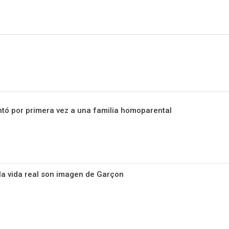
Sitio Chueca LGBT
tó por primera vez a una familia homoparental
 la vida real son imagen de Garçon