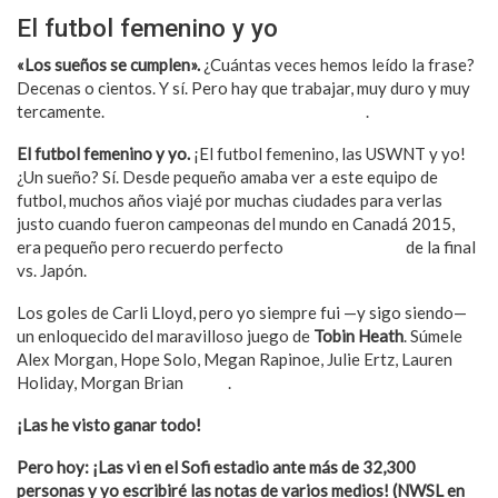
El futbol femenino y yo
«Los sueños se cumplen».
¿Cuántas veces hemos leído la frase?
Decenas o cientos. Y sí. Pero hay que trabajar, muy duro y muy
tercamente.
La necedad a veces paga sus frutos
.
El futbol femenino y yo.
¡El futbol femenino, las USWNT y yo!
¿Un sueño? Sí. Desde pequeño amaba ver a este equipo de
futbol, muchos años viajé por muchas ciudades para verlas
justo cuando fueron campeonas del mundo en Canadá 2015,
era pequeño pero recuerdo perfecto
el mágico juego
de la final
vs. Japón.
Los goles de Carli Lloyd, pero yo siempre fui —y sigo siendo—
un enloquecido del maravilloso juego de
Tobin Heath
. Súmele
Alex Morgan, Hope Solo, Megan Rapinoe, Julie Ertz, Lauren
Holiday, Morgan Brian
y más
.
¡Las he visto ganar todo!
Pero hoy: ¡Las vi en el Sofi estadio ante más de 32,300
personas y yo escribiré las notas de varios medios! (NWSL en