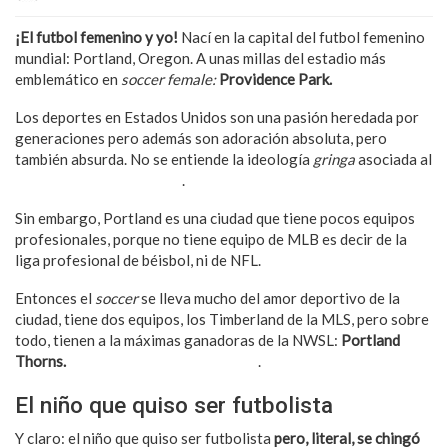
¡El futbol femenino y yo!
Nací en la capital del futbol femenino
mundial: Portland, Oregon. A unas millas del estadio más
emblemático en
soccer female:
Providence Park.
Los deportes en Estados Unidos son una pasión heredada por
generaciones pero además son adoración absoluta, pero
también absurda. No se entiende la ideología
gringa
asociada al
éxito deportivo histórico
.
Sin embargo, Portland es una ciudad que tiene pocos equipos
profesionales, porque no tiene equipo de MLB es decir de la
liga profesional de béisbol, ni de NFL.
Entonces el
soccer
se lleva mucho del amor deportivo de la
ciudad, tiene dos equipos, los Timberland de la MLS, pero sobre
todo, tienen a la máximas ganadoras de la NWSL:
Portland
Thorns.
3 veces campeonas de la liga
.
El niño que quiso ser futbolista
Y claro: el niño que quiso ser futbolista
pero, literal, se chingó