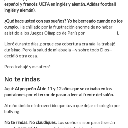
español y francés. UEFA en inglés y alemán. Adidas football
inglés y alemán).
¿Qué hace usted con sus sueños? Yo he berreado cuando no los
cumplo.
He chillado por la frustración enorme de no haber
asistido a los Juegos Olímpico de París por
un tema persona
l.
Lloré durante días, porque esa cobertura era mía, la trabajé
durísimo. Pero la salud de mi abuela —y sobre todo Dios—
decidió otra cosa.
Pero trabajé y me aferré.
No te rindas
Aquí:
Al pequeño Ál de 11 y 12 años que se orinaba en los
pantalones por el terror de pasar a leer al frente del salón.
Al niño tímido e introvertido que tuvo que dejar el colegio por
bullying.
No te rindas. No claudiques.
Los sueños si son para ti serán