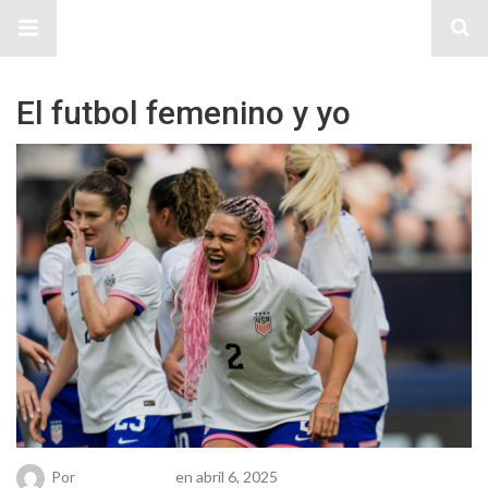
Sitio Chueca LGBT
El futbol femenino y yo
Por
Chueca Team
en abril 6, 2025