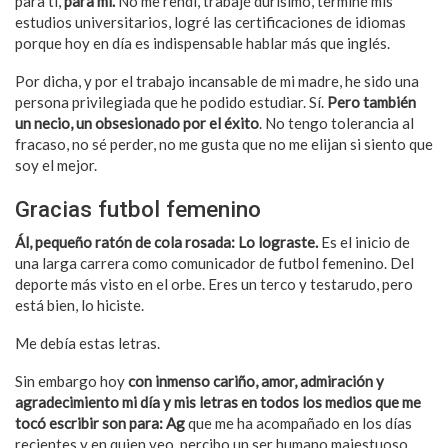
para ti,
para mí.
No me rendí, trabajé durísimo, terminé mis
estudios universitarios, logré las certificaciones de idiomas
porque hoy en día es indispensable hablar más que inglés.
Por dicha, y por el trabajo incansable de mi madre, he sido una
persona privilegiada que he podido estudiar. Sí.
Pero también
un necio, un obsesionado por el éxito
. No tengo tolerancia al
fracaso, no sé perder, no me gusta que no me elijan si siento que
soy el mejor.
Gracias futbol femenino
Ál, pequeño ratón de cola rosada: Lo lograste.
Es el inicio de
una larga carrera como comunicador de futbol femenino. Del
deporte más visto en el orbe. Eres un terco y testarudo, pero
está bien, lo hiciste.
Me debía estas letras.
Sin embargo hoy
con inmenso cariño, amor, admiración y
agradecimiento mi día y mis letras en todos los medios que me
tocó escribir son para: Ag
que me ha acompañado en los días
recientes y en quien veo, percibo un ser humano majestuoso,