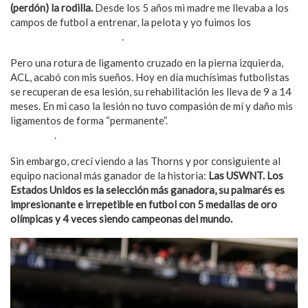
(perdón) la rodilla.
Desde los 5 años mi madre me llevaba a los
campos de futbol a entrenar, la pelota y yo fuimos los
mejores
amigos por muchos años
.
Pero una rotura de ligamento cruzado en la pierna izquierda,
ACL, acabó con mis sueños. Hoy en día muchísimas futbolistas
se recuperan de esa lesión, su rehabilitación les lleva de 9 a 14
meses. En mi caso la lesión no tuvo compasión de mí y daño mis
ligamentos de forma “permanente”.
Al menos para la practica
del futbol
.
Sin embargo, crecí viendo a las Thorns y por consiguiente al
equipo nacional más ganador de la historia:
Las USWNT. Los
Estados Unidos es la selección más ganadora, su palmarés es
impresionante e irrepetible en futbol con 5 medallas de oro
olímpicas y 4 veces siendo campeonas del mundo.