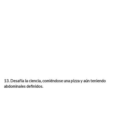
13. Desaf
ía la ciencia, comi
é
ndose una pizza y aún teniendo
abdominales definidos.