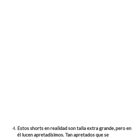
Estos shorts en realidad son talla extra grande, pero en
é
l lucen
apretad
í
simos. Tan apretados
que
se