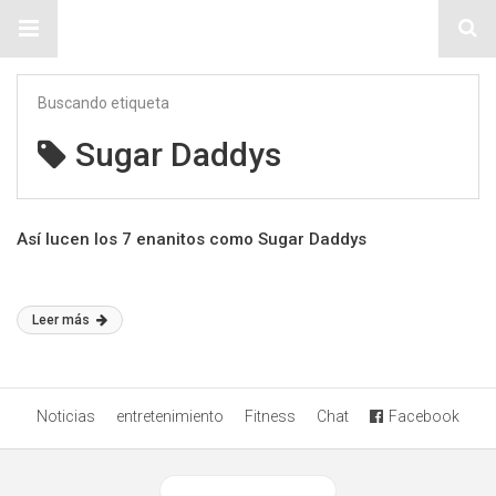
Sitio Chueca LGBT
Buscando etiqueta
Sugar Daddys
Así lucen los 7 enanitos como Sugar Daddys
Leer más
Noticias
entretenimiento
Fitness
Chat
Facebook
Ver versión desktop