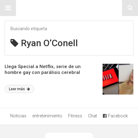
Sitio Chueca LGBT
Buscando etiqueta
Ryan O’Conell
Llega Special a Netflix, serie de un
hombre gay con parálisis cerebral
Leer más
Noticias
entretenimiento
Fitness
Chat
Facebook
Ver versión desktop