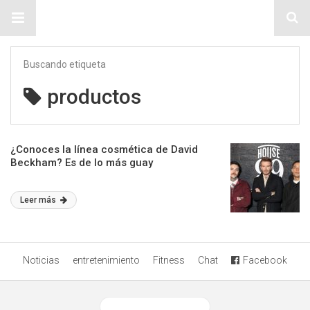
Sitio Chueca LGBT
Buscando etiqueta
productos
¿Conoces la línea cosmética de David
Beckham? Es de lo más guay
Leer más
Noticias
entretenimiento
Fitness
Chat
Facebook
Ver versión desktop