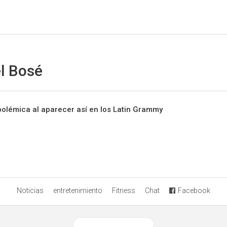
Sitio Chueca LGBT
l Bosé
olémica al aparecer así en los Latin Grammy
Noticias
entretenimiento
Fitness
Chat
Facebook
Ver versión desktop