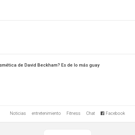
Sitio Chueca LGBT
osmética de David Beckham? Es de lo más guay
Noticias
entretenimiento
Fitness
Chat
Facebook
Ver versión desktop