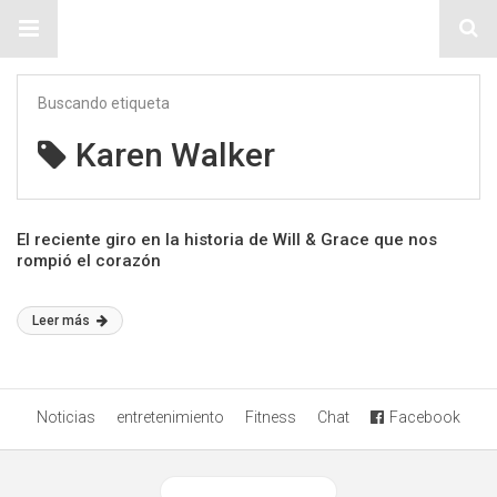
Sitio Chueca LGBT
Buscando etiqueta
Karen Walker
El reciente giro en la historia de Will & Grace que nos
rompió el corazón
Leer más
Noticias
entretenimiento
Fitness
Chat
Facebook
Ver versión desktop