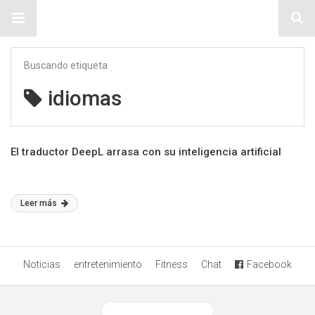
Sitio Chueca LGBT
Buscando etiqueta
idiomas
El traductor DeepL arrasa con su inteligencia artificial
Leer más
Noticias
entretenimiento
Fitness
Chat
Facebook
Ver versión desktop