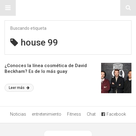
Sitio Chueca LGBT
Buscando etiqueta
house 99
¿Conoces la línea cosmética de David
Beckham? Es de lo más guay
Leer más
Noticias
entretenimiento
Fitness
Chat
Facebook
Ver versión desktop