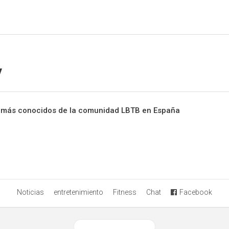
Sitio Chueca LGBT
y
os más conocidos de la comunidad LBTB en España
Noticias
entretenimiento
Fitness
Chat
Facebook
Ver versión desktop