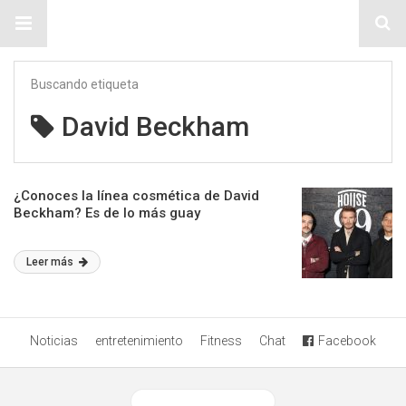
Sitio Chueca LGBT
Buscando etiqueta
David Beckham
¿Conoces la línea cosmética de David
Beckham? Es de lo más guay
Leer más
Noticias
entretenimiento
Fitness
Chat
Facebook
Ver versión desktop