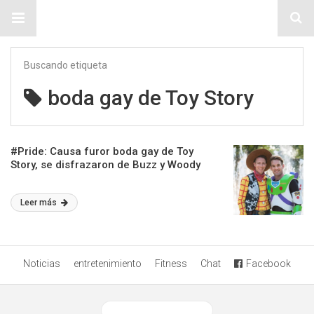
Sitio Chueca LGBT
Buscando etiqueta
boda gay de Toy Story
#Pride: Causa furor boda gay de Toy
Story, se disfrazaron de Buzz y Woody
Leer más
Noticias
entretenimiento
Fitness
Chat
Facebook
Ver versión desktop