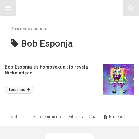
Sitio Chueca LGBT
Buscando etiqueta
Bob Esponja
Bob Esponja es homosexual; lo revela
Nickelodeon
Leer más
Noticias
entretenimiento
Fitness
Chat
Facebook
Ver versión desktop