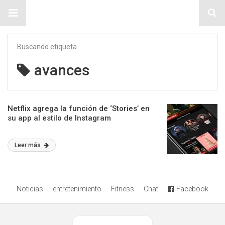
Sitio Chueca LGBT
Buscando etiqueta
avances
Netflix agrega la función de ‘Stories’ en
su app al estilo de Instagram
Leer más
Noticias
entretenimiento
Fitness
Chat
Facebook
Ver versión desktop